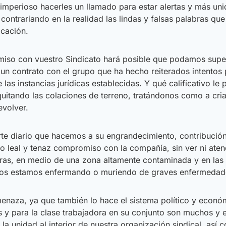
mperioso hacerles un llamado para estar alertas y más unid
contrariando en la realidad las lindas y falsas palabras q
icación.
so con vuestro Sindicato hará posible que podamos superar
un contrato con el grupo que ha hecho reiterados intentos 
las instancias jurídicas establecidas. Y qué calificativo le
n quitando las colaciones de terreno, tratándonos como a c
evolver.
te diario que hacemos a su engrandecimiento, contribució
ro leal y tenaz compromiso con la compañía, sin ver ni ate
aturas, en medio de una zona altamente contaminada y en l
e nos estamos enfermando o muriendo de graves enfermedad
aza, ya que también lo hace el sistema político y económ
 y para la clase trabajadora en su conjunto son muchos y es
 la unidad al interior de nuestra organización sindical, así