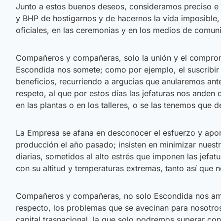
Junto a estos buenos deseos, consideramos preciso e i
y BHP de hostigarnos y de hacernos la vida imposible, 
oficiales, en las ceremonias y en los medios de comun
Compañeros y compañeras, solo la unión y el compromi
Escondida nos somete; como por ejemplo, el suscribir 
beneficios, recurriendo a argucias que anularemos ante 
respeto, al que por estos días las jefaturas nos ande
en las plantas o en los talleres, o se las tenemos que d
La Empresa se afana en desconocer el esfuerzo y apor
producción el año pasado; insisten en minimizar nuest
diarias, sometidos al alto estrés que imponen las jef
con su altitud y temperaturas extremas, tanto así qu
Compañeros y compañeras, no solo Escondida nos amen
respecto, los problemas que se avecinan para nosotros
capital trasnacional, la que solo podremos superar con