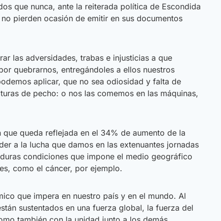
os que nunca, ante la reiterada política de Escondida
ue no pierden ocasión de emitir en sus documentos
 las adversidades, trabas e injusticias a que
por quebrarnos, entregándoles a ellos nuestros
 podemos aplicar, que no sea odiosidad y falta de
riaturas de pecho: o nos las comemos en las máquinas,
n que queda reflejada en el 34% de aumento de la
nder a la lucha que damos en las extenuantes jornadas
as duras condiciones que impone el medio geográfico
es, como el cáncer, por ejemplo.
ico que impera en nuestro país y en el mundo. Al
tán sustentados en una fuerza global, la fuerza del
 como también con la unidad junto a los demás