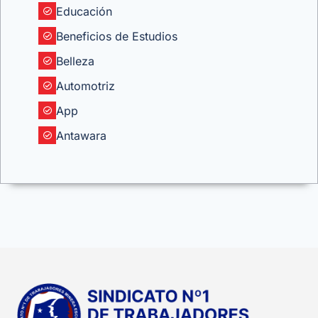
Educación
Beneficios de Estudios
Belleza
Automotriz
App
Antawara