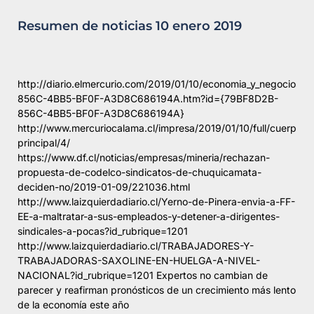
Resumen de noticias 10 enero 2019
http://diario.elmercurio.com/2019/01/10/economia_y_negocios/
856C-4BB5-BF0F-A3D8C686194A.htm?id={79BF8D2B-
856C-4BB5-BF0F-A3D8C686194A}
http://www.mercuriocalama.cl/impresa/2019/01/10/full/cuerpo-
principal/4/
https://www.df.cl/noticias/empresas/mineria/rechazan-
propuesta-de-codelco-sindicatos-de-chuquicamata-
deciden-no/2019-01-09/221036.html
http://www.laizquierdadiario.cl/Yerno-de-Pinera-envia-a-FF-
EE-a-maltratar-a-sus-empleados-y-detener-a-dirigentes-
sindicales-a-pocas?id_rubrique=1201
http://www.laizquierdadiario.cl/TRABAJADORES-Y-
TRABAJADORAS-SAXOLINE-EN-HUELGA-A-NIVEL-
NACIONAL?id_rubrique=1201 Expertos no cambian de
parecer y reafirman pronósticos de un crecimiento más lento
de la economía este año