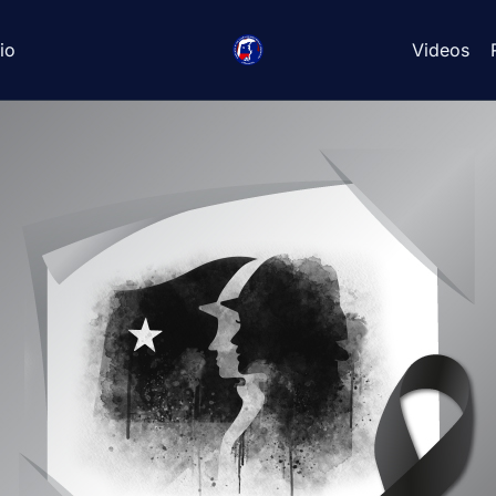
io
Videos