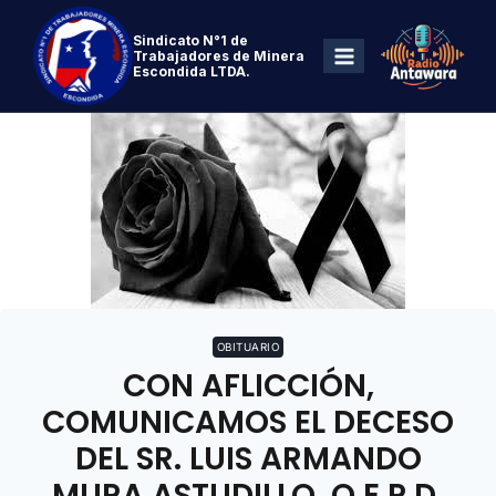
Sindicato N°1 de
Trabajadores de Minera
Escondida LTDA.
OBITUARIO
CON AFLICCIÓN,
COMUNICAMOS EL DECESO
DEL SR. LUIS ARMANDO
MURA ASTUDILLO, Q.E.P.D.