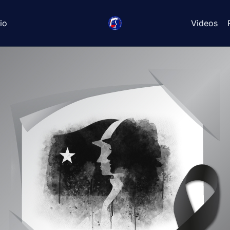
io
Videos