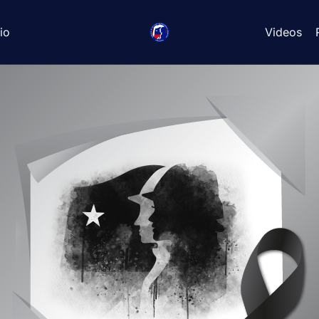
io
Videos