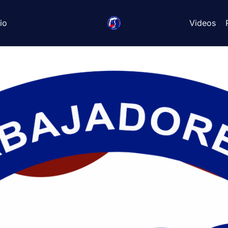
io
Videos