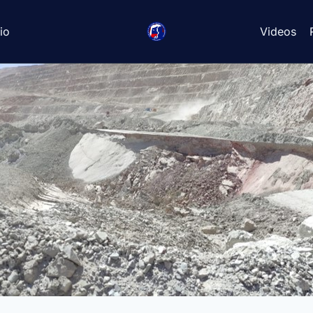
io
Videos