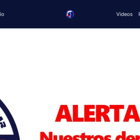
io
Videos