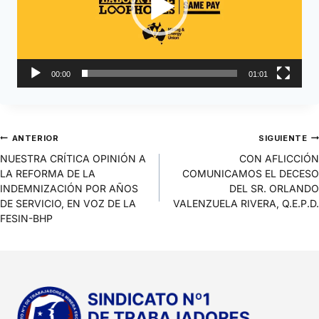
d
u
c
t
o
00:00
01:01
r
d
e
v
ANTERIOR
SIGUIENTE
í
NUESTRA CRÍTICA OPINIÓN A
d
CON AFLICCIÓN
LA REFORMA DE LA
e
COMUNICAMOS EL DECESO
INDEMNIZACIÓN POR AÑOS
o
DEL SR. ORLANDO
DE SERVICIO, EN VOZ DE LA
VALENZUELA RIVERA, Q.E.P.D.
FESIN-BHP