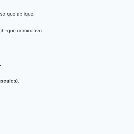
aso que aplique.
 cheque nominativo.
.
scales).