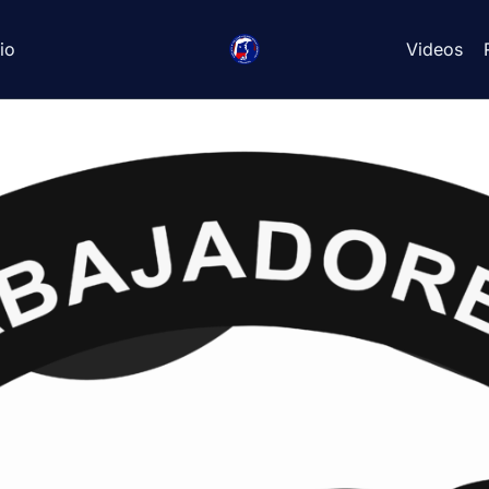
io
Videos