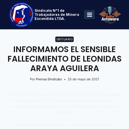
Sindicato N°1 de
Trabajadores de Minera
Escondida LTDA.
OBITUARIO
INFORMAMOS EL SENSIBLE
FALLECIMIENTO DE LEONIDAS
ARAYA AGUILERA
Por
Prensa Sindicato
25 de mayo de 2021
Con dolor y aflicción comunicamos el sensible fallecimiento de
Leonidas
Araya Aguilera, Q.E.P.D.
, Padre de nuestra compañera de trabajo y
asociada
Denise Araya Sierra
, quien pertenece al área de operación
mina, turno M1
El velorio se está realizando en su casa particular Av. San Luis