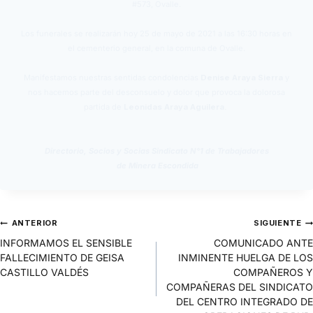
#573, Ovalle.
Los funerales se realizarán hoy 25 de mayo de 2021 a las 16:30 horas en
el cementerio general, en la comuna de Ovalle.
Manifestamos nuestras sentidas condolencias
Denise Araya Sierra
y
nos hacemos parte del desconsuelo y dolor que provoca la dolorosa
partida de
Leonidas Araya Aguilera.
Directorio, Socios y Socias Sindicato N°1 de Trabajadores
de Minera Escondida
ANTERIOR
SIGUIENTE
INFORMAMOS EL SENSIBLE
COMUNICADO ANTE
FALLECIMIENTO DE GEISA
INMINENTE HUELGA DE LOS
CASTILLO VALDÉS
COMPAÑEROS Y
COMPAÑERAS DEL SINDICATO
DEL CENTRO INTEGRADO DE