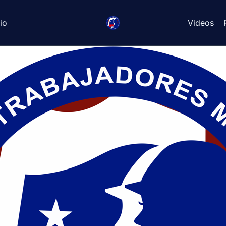
io
Videos