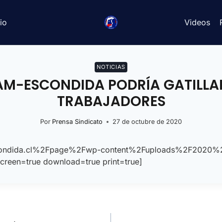
io
Videos
NOTICIAS
AM-ESCONDIDA PODRÍA GATILLAR
TRABAJADORES
Por
Prensa Sindicato
27 de octubre de 2020
oescondida.cl%2Fpage%2Fwp-content%2Fuploads%2F2020
creen=true download=true print=true]