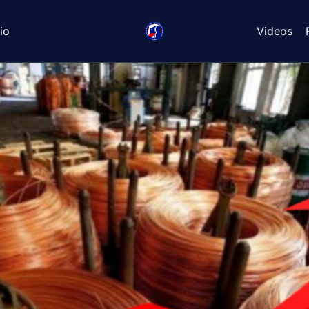
io
Videos