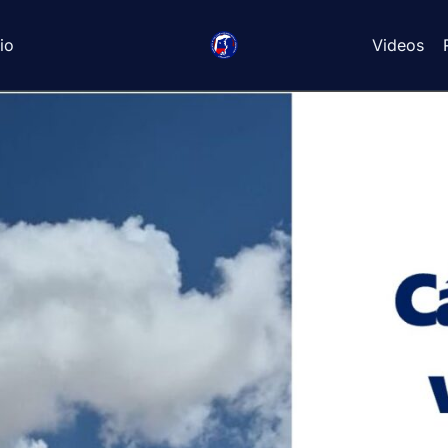
io
Videos