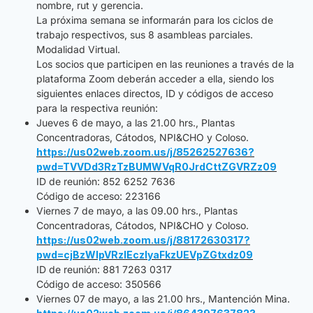
nombre, rut y gerencia.
La próxima semana se informarán para los ciclos de
trabajo respectivos, sus 8 asambleas parciales.
Modalidad Virtual.
Los socios que participen en las reuniones a través de la
plataforma Zoom deberán acceder a ella, siendo los
siguientes enlaces directos, ID y códigos de acceso
para la respectiva reunión:
Jueves 6 de mayo, a las 21.00 hrs., Plantas
Concentradoras, Cátodos, NPI&CHO y Coloso.
https://us02web.zoom.us/j/85262527636?
pwd=TVVDd3RzTzBUMWVqR0JrdCttZGVRZz09
ID de reunión: 852 6252 7636
Código de acceso: 223166
Viernes 7 de mayo, a las 09.00 hrs., Plantas
Concentradoras, Cátodos, NPI&CHO y Coloso.
https://us02web.zoom.us/j/88172630317?
pwd=cjBzWlpVRzlEczlyaFkzUEVpZGtxdz09
ID de reunión: 881 7263 0317
Código de acceso: 350566
Viernes 07 de mayo, a las 21.00 hrs., Mantención Mina.