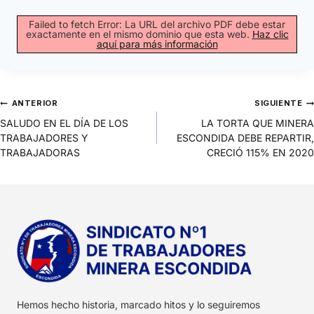
Failed to fetch Error: La URL del archivo PDF debe estar
exactamente en el mismo dominio que esta web.
Haz clic
aquí para más información
ANTERIOR
SIGUIENTE
SALUDO EN EL DÍA DE LOS
LA TORTA QUE MINERA
TRABAJADORES Y
ESCONDIDA DEBE REPARTIR,
TRABAJADORAS
CRECIÓ 115% EN 2020
Hemos hecho historia, marcado hitos y lo seguiremos