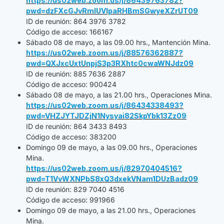
https://us02web.zoom.us/j/86439763782?
pwd=dzFXcGJvRmlUVlpaRHBmSGwyeXZrUT09
ID de reunión: 864 3976 3782
Código de acceso: 166167
Sábado 08 de mayo, a las 09.00 hrs., Mantención Mina.
https://us02web.zoom.us/j/88576362887?
pwd=QXJxcUxtUnpjS3p3RXhtc0cwaWNJdz09
ID de reunión: 885 7636 2887
Código de acceso: 900424
Sábado 08 de mayo, a las 21.00 hrs., Operaciones Mina.
https://us02web.zoom.us/j/86434338493?
pwd=VHZJYTJDZjN1Nysyai82SkpYbk13Zz09
ID de reunión: 864 3433 8493
Código de acceso: 383200
Domingo 09 de mayo, a las 09.00 hrs., Operaciones
Mina.
https://us02web.zoom.us/j/82970404516?
pwd=T1VvWXNPbS8xQ3dxekVNam1DUzBadz09
ID de reunión: 829 7040 4516
Código de acceso: 991966
Domingo 09 de mayo, a las 21.00 hrs., Operaciones
Mina.