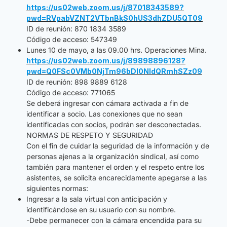
https://us02web.zoom.us/j/87018343589?
pwd=RVpabVZNT2VTbnBkS0hUS3dhZDU5QT09
ID de reunión: 870 1834 3589
Código de acceso: 547349
Lunes 10 de mayo, a las 09.00 hrs. Operaciones Mina.
https://us02web.zoom.us/j/89898896128?
pwd=Q0FSc0VMb0NjTm96bDI0NldQRmhSZz09
ID de reunión: 898 9889 6128
Código de acceso: 771065
Se deberá ingresar con cámara activada a fin de
identificar a socio. Las conexiones que no sean
identificadas con socios, podrán ser desconectadas.
NORMAS DE RESPETO Y SEGURIDAD
Con el fin de cuidar la seguridad de la información y de
personas ajenas a la organización sindical, así como
también para mantener el orden y el respeto entre los
asistentes, se solicita encarecidamente apegarse a las
siguientes normas:
Ingresar a la sala virtual con anticipación y
identificándose en su usuario con su nombre.
-Debe permanecer con la cámara encendida para su