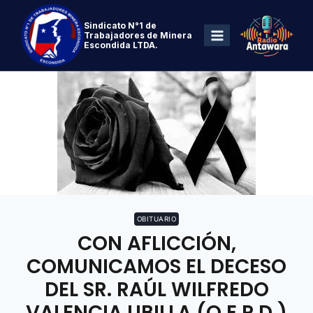
Sindicato N°1 de
Trabajadores de Minera
Escondida LTDA.
OBITUARIO
CON AFLICCIÓN,
COMUNICAMOS EL DECESO
DEL SR. RAÚL WILFREDO
VALENCIA UBILLA (Q.E.P.D.)