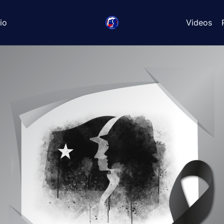
io
Videos