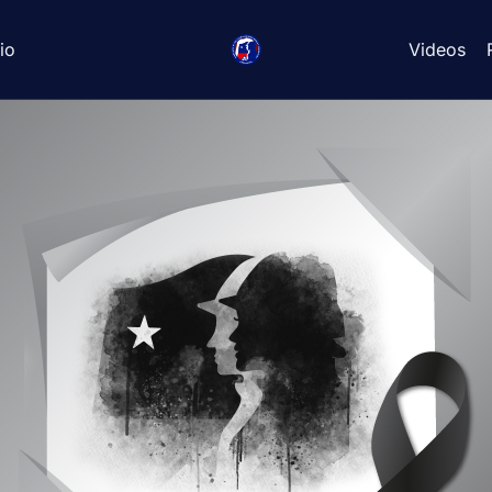
io
Videos