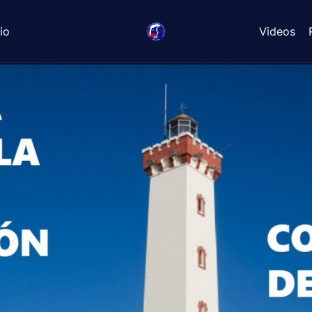
io
Videos