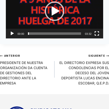
r
o
d
u
c
t
o
00:00
03:32
r
d
e
v
ANTERIOR
SIGUIENTE
í
d
PRESIDENTE DE NUESTRA
EL DIRECTORIO EXPRESA SUS
e
ORGANIZACIÓN DA CUENTA
CONDOLENCIAS POR EL
o
DE GESTIONES DEL
DECESO DEL JOVEN
DIRECTORIO ANTE LA
DEPORTISTA LUCAS ENCINA
EMPRESA
ESCOBAR, Q.E.P.D.