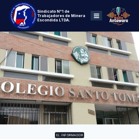
Sindicato N°1 de
Trabajadores de Minera
Escondida LTDA.
EL INFORMADOR