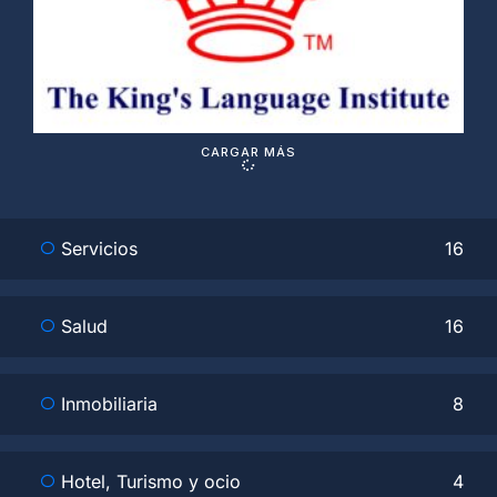
V
c
CARGAR MÁS
Servicios
16
Salud
16
Inmobiliaria
8
Hotel, Turismo y ocio
4