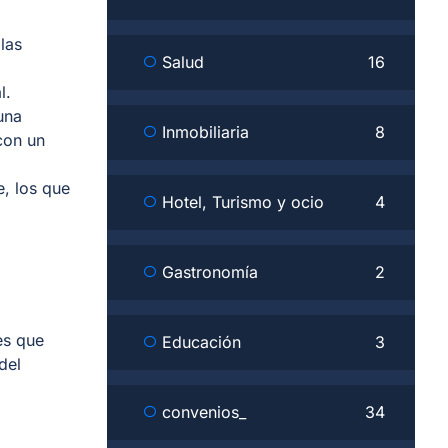
las
Salud
16
l.
una
Inmobiliaria
8
con un
, los que
Hotel, Turismo y ocio
4
Gastronomía
2
es que
Educación
3
del
convenios_
34