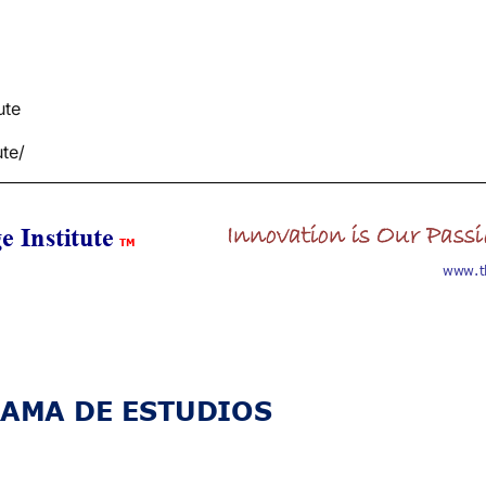
ute
te/