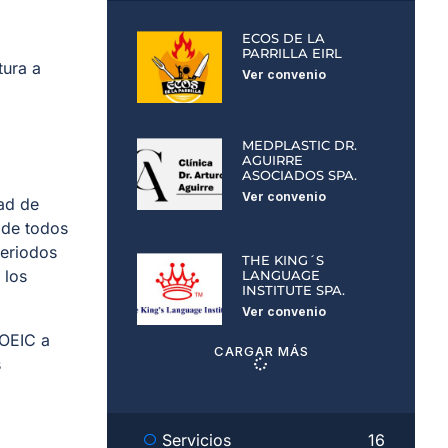
ECOS DE LA
PARRILLA EIRL
tura a
Ver convenio
MEDPLASTIC DR.
AGUIRRE
ASOCIADOS SPA.
Ver convenio
ad de
o de todos
periodos
THE KING´S
 los
LANGUAGE
INSTITUTE SPA.
Ver convenio
TOEIC a
CARGAR MÁS
s
Servicios
16