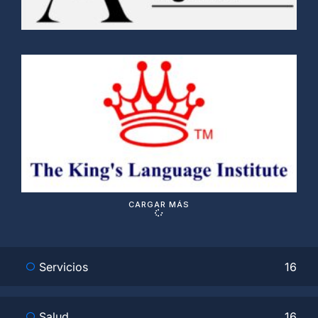
T
´
L
I
S
V
c
CARGAR MÁS
Servicios
16
Salud
16