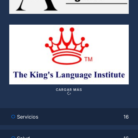
T
´
L
I
S
V
c
CARGAR MÁS
Servicios
16