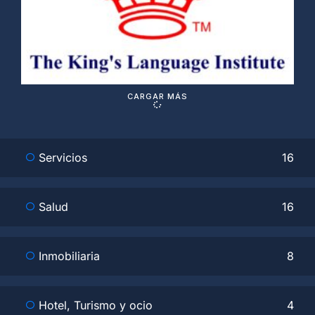
V
c
CARGAR MÁS
Servicios
16
Salud
16
Inmobiliaria
8
Hotel, Turismo y ocio
4