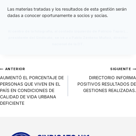
Las materias tratadas y los resultados de esta gestión serán
dadas a conocer oportunamente a socios y socias.
Al centro de la fotografía, al costado izquierdo de Patricio Tapia L.,
presidente del Sindicato, se ve a a Pablo Zenteno Muñoz, director
nacional de la DT.
ANTERIOR
SIGUIENTE
AUMENTÓ EL PORCENTAJE DE
DIRECTORIO INFORMA
PERSONAS QUE VIVEN EN EL
POSITIVOS RESULTADOS DE
PAÍS EN CONDICIONES DE
GESTIONES REALIZADAS.
CALIDAD DE VIDA URBANA
DEFICIENTE